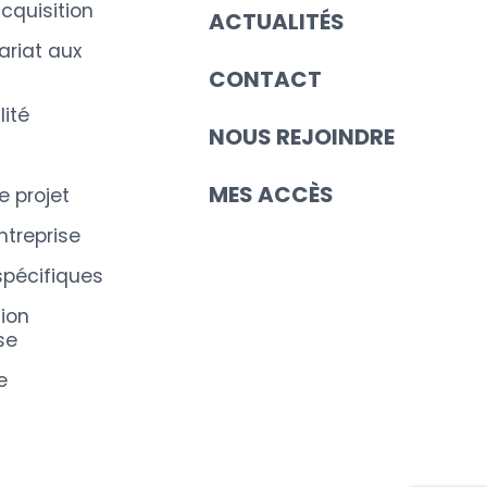
cquisition
ACTUALITÉS
riat aux
CONTACT
ité
NOUS REJOINDRE
MES ACCÈS
e projet
ntreprise
spécifiques
ion
se
e