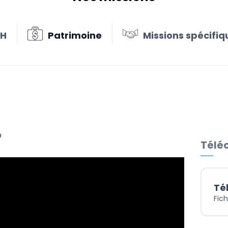
RH
Patrimoine
Missions spécifiq
sation de votre rémunération
o
Téléc
Té
Fich