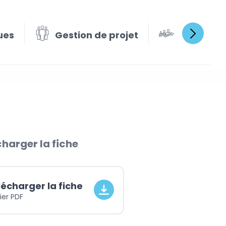
ues
Gestion de projet
Gestion e
harger la fiche
lécharger la fiche
ier PDF