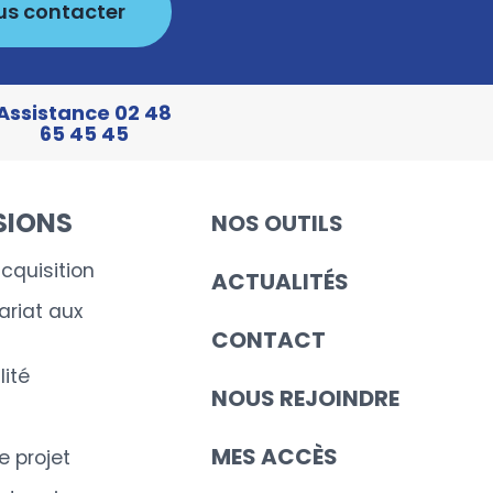
us contacter
Assistance 02 48
65 45 45
SIONS
NOS OUTILS
cquisition
ACTUALITÉS
riat aux
CONTACT
ité
NOUS REJOINDRE
MES ACCÈS
e projet