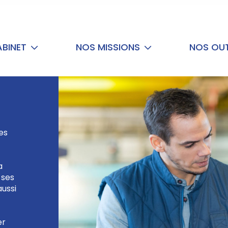
ABINET
NOS MISSIONS
NOS OUT
es
a
 ses
aussi
er