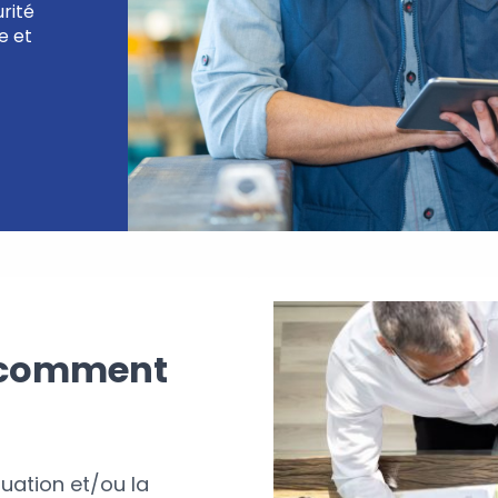
rité
ue et
e comment
uation et/ou la