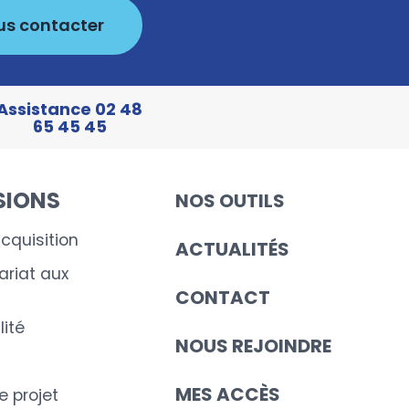
us contacter
Assistance 02 48
65 45 45
SIONS
NOS OUTILS
cquisition
ACTUALITÉS
riat aux
CONTACT
ité
NOUS REJOINDRE
MES ACCÈS
e projet